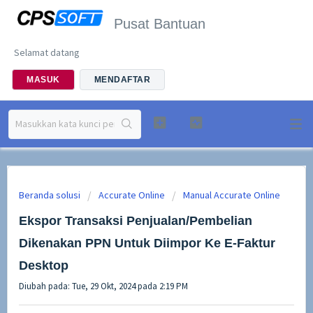
Pusat Bantuan
Selamat datang
MASUK
MENDAFTAR
Beranda solusi
Accurate Online
Manual Accurate Online
Ekspor Transaksi Penjualan/Pembelian
Dikenakan PPN Untuk Diimpor Ke E-Faktur
Desktop
Diubah pada: Tue, 29 Okt, 2024 pada 2:19 PM