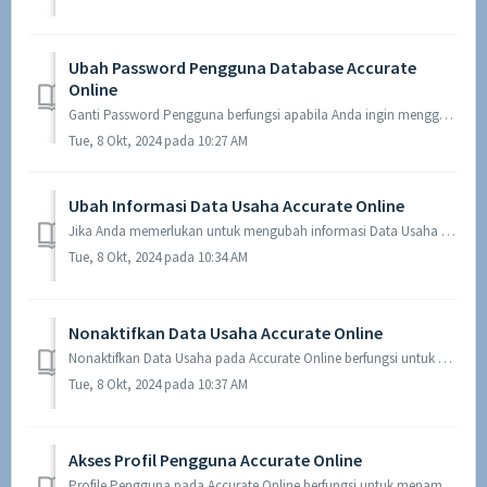
Ubah Password Pengguna Database Accurate
Online
Ganti Password Pengguna berfungsi apabila Anda ingin mengganti password yang sudah Anda buat sebelumnya. Masuk ke accurate.id dengan pengguna yang akan di...
Tue, 8 Okt, 2024 pada 10:27 AM
Ubah Informasi Data Usaha Accurate Online
Jika Anda memerlukan untuk mengubah informasi Data Usaha Accurate Online Anda, hal ini bisa dilakukan melalui ‘Edit Info’ pada Data Usaha. Informasi yang bi...
Tue, 8 Okt, 2024 pada 10:34 AM
Nonaktifkan Data Usaha Accurate Online
Nonaktifkan Data Usaha pada Accurate Online berfungsi untuk menonaktifkan data usaha yang sudah Anda buat. Kondisi ini bisa dilakukan jika Anda sudah tidak ...
Tue, 8 Okt, 2024 pada 10:37 AM
Akses Profil Pengguna Accurate Online
Profile Pengguna pada Accurate Online berfungsi untuk menampilkan dan mengubah informasi data pengguna jika diperlukan. Informasi yang ditampilkan dan yang ...