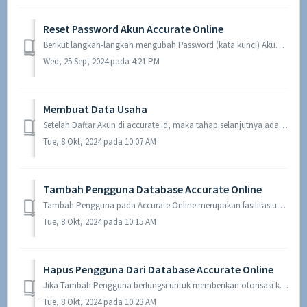
Reset Password Akun Accurate Online
Berikut langkah-langkah mengubah Password (kata kunci) Akun accurate.id Anda : Pada web browser ketikan halaman https://account.accurate.id/ lalu klik ...
Wed, 25 Sep, 2024 pada 4:21 PM
Membuat Data Usaha
Setelah Daftar Akun di accurate.id, maka tahap selanjutnya adalah membuat Data Usaha pada Accurate Online. Data usaha merupakan kumpulan Data serta Transaks...
Tue, 8 Okt, 2024 pada 10:07 AM
Tambah Pengguna Database Accurate Online
Tambah Pengguna pada Accurate Online merupakan fasilitas untuk memberikan otorisasi kepada pengguna lain agar dapat mengakses database yang telah Anda buat....
Tue, 8 Okt, 2024 pada 10:15 AM
Hapus Pengguna Dari Database Accurate Online
Jika Tambah Pengguna berfungsi untuk memberikan otorisasi kepada pengguna lain agar dapat mengakses database yang telah Anda buat, maka Hapus Pengguna berfu...
Tue, 8 Okt, 2024 pada 10:23 AM