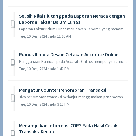
Selisih Nilai Piutang pada Laporan Neraca dengan
Laporan Faktur Belum Lunas
Laporan Faktur Belum Lunas merupakan Laporan yang menampilkan Nilai Piutang yang berasal dari transaksi Faktur Penjualan (pada Modul Penjualan) yang masih b...
Tue, 10 Des, 2024 pada 11:16 AM
Rumus If pada Desain Cetakan Accurate Online
Penggunaan Rumus If pada Accurate Online, mempunyai rumus dasar sebagai berikut ini : SYARAT ? BENAR : SALAH Ilustrasi : Pada desain cetakan transaksi Pen...
Tue, 10 Des, 2024 pada 1:42 PM
Mengatur Counter Penomoran Transaksi
Jika penomoran transaksi berlanjut menggunakan penomoran sebelum menggunakan Accurate Online, sedangkan penomoran transaksi baru pada Accurate Online selalu...
Tue, 10 Des, 2024 pada 3:15 PM
Menampilkan Informasi COPY Pada Hasil Cetak
Transaksi Kedua